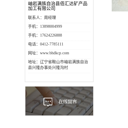
岫岩满族自治县佰汇达矿产品
加工有限公司
联系人：周经理
手机：13898004999
手机：
17624226888
电话：0412-7785111
网址：www.bhdkcp.com
地址：辽宁省鞍山市岫岩满族自治
县兴隆办事处兴隆沟村