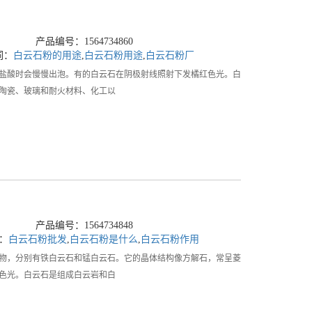
产品编号：1564734860
词：
白云石粉的用途
,
白云石粉用途
,
白云石粉厂
盐酸时会慢慢出泡。有的白云石在阴极射线照射下发橘红色光。白
陶瓷、玻璃和耐火材料、化工以
产品编号：1564734848
：
白云石粉批发
,
白云石粉是什么
,
白云石粉作用
，分别有铁白云石和锰白云石。它的晶体结构像方解石，常呈菱
色光。白云石是组成白云岩和白