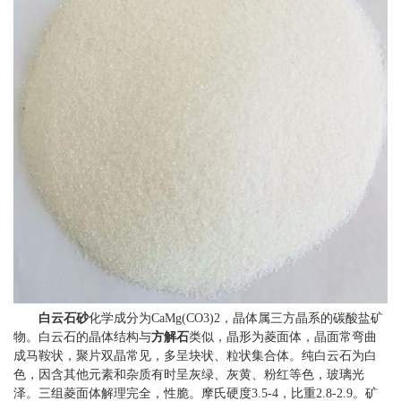
白云石砂
化学成分为CaMg(CO3)2，晶体属三方晶系的碳酸盐矿
物。白云石的晶体结构与
方解石
类似，晶形为菱面体，晶面常弯曲
成马鞍状，聚片双晶常见，多呈块状、粒状集合体。纯白云石为白
色，因含其他元素和杂质有时呈灰绿、灰黄、粉红等色，玻璃光
泽。三组菱面体解理完全，性脆。摩氏硬度3.5-4，比重2.8-2.9。矿